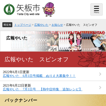
ペ
メ
ー
ニ
ジ
ュ
の
ー
先
を
頭
飛
トップページ
>
広報やいた
>
お知らせ
>
広報やいた スピンオフ
で
ば
す。
し
て
広報やいた
本
文
へ
本
広報やいた スピンオフ
文
2022年6月1日更新
広報やいた 6月1日号掲載 ぬりえ大募集中！！
2021年6月22日更新
広報やいた 7月1日号 【熱中症特集 追加レシピ】
バックナンバー