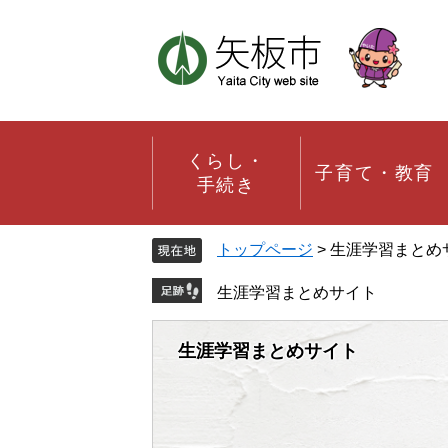
ペ
メ
ー
ニ
ジ
ュ
の
ー
先
を
頭
飛
で
ば
す。
し
くらし・
子育て・教育
て
手続き
本
文
へ
トップページ
>
生涯学習まとめ
生涯学習まとめサイト
生涯学習まとめサイト