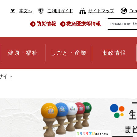
本文へ
ご利用ガイド
サイトマップ
For
Google
防災情報
救急医療等情報
カ
ス
タ
ム
検
健康・福祉
しごと・産業
市政情報
索
サイト