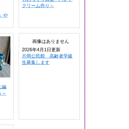
クリーム作り～
」や
2026年4月1日更新
片岡公民館 高齢者学級
生募集します
ニ編
う～