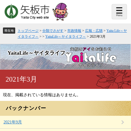
ペ
メ
ー
ニ
ジ
ュ
の
ー
先
を
頭
飛
トップページ
>
分類でさがす
>
市政情報
>
広報・広聴
>
Yaita Life～ヤ
で
ば
イタライフ～
>
>
YaitaLife～ヤイタライフ～
>
2021年3月
す。
し
て
本
YaitaLife～ヤイタライフ～
文
へ
本
2021年3月
文
現在、掲載されている情報はありません。
バックナンバー
2021年9月