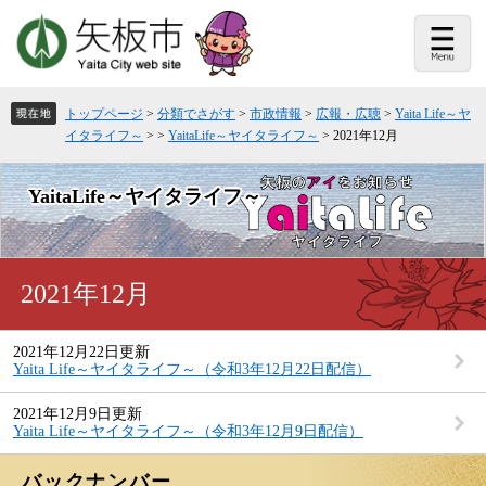
ペ
メ
ー
ニ
ジ
ュ
の
ー
先
を
頭
飛
トップページ
>
分類でさがす
>
市政情報
>
広報・広聴
>
Yaita Life～ヤ
で
ば
イタライフ～
>
>
YaitaLife～ヤイタライフ～
>
2021年12月
す。
し
て
本
YaitaLife～ヤイタライフ～
文
へ
本
2021年12月
文
2021年12月22日更新
Yaita Life～ヤイタライフ～（令和3年12月22日配信）
2021年12月9日更新
Yaita Life～ヤイタライフ～（令和3年12月9日配信）
バックナンバー