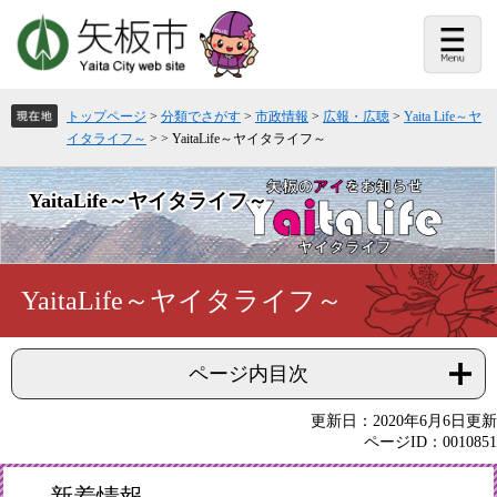
ペ
メ
ー
ニ
ジ
ュ
の
ー
先
を
頭
飛
トップページ
>
分類でさがす
>
市政情報
>
広報・広聴
>
Yaita Life～ヤ
で
ば
イタライフ～
>
>
YaitaLife～ヤイタライフ～
す。
し
て
本
YaitaLife～ヤイタライフ～
文
へ
本
YaitaLife～ヤイタライフ～
文
ページ内目次
更新日：2020年6月6日更新
ページID：0010851