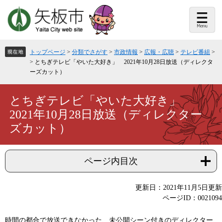
ペ
メ
ー
ニ
ジ
ュ
の
ー
先
を
頭
飛
トップページ
>
分類でさがす
>
市政情報
>
広報・広聴
>
テレビ番組
>
で
ば
>
とちぎテレビ「やいた大好き」 2021年10月28日放送（ディレクタ
す。
し
ーズカット）
て
本
文
本
とちぎテレビ「やいた大好き」
へ
文
2021年10月28日放送（ディレクター
ズカット）
ページ内目次
更新日：2021年11月5日更新
ページID：0021094
時間の都合で放送できなかった、未公開シーン付きのディレクター