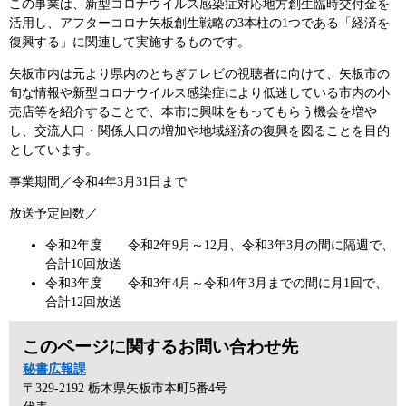
この事業は、新型コロナウイルス感染症対応地方創生臨時交付金を
活用し、アフターコロナ矢板創生戦略の3本柱の1つである「経済を
復興する」に関連して実施するものです。
矢板市内は元より県内のとちぎテレビの視聴者に向けて、矢板市の
旬な情報や新型コロナウイルス感染症により低迷している市内の小
売店等を紹介することで、本市に興味をもってもらう機会を増や
し、交流人口・関係人口の増加や地域経済の復興を図ることを目的
としています。
事業期間／令和4年3月31日まで
放送予定回数／
令和2年度 令和2年9月～12月、令和3年3月の間に隔週で、
合計10回放送
令和3年度 令和3年4月～令和4年3月までの間に月1回で、
合計12回放送
このページに関するお問い合わせ先
秘書広報課
〒329-2192
栃木県矢板市本町5番4号