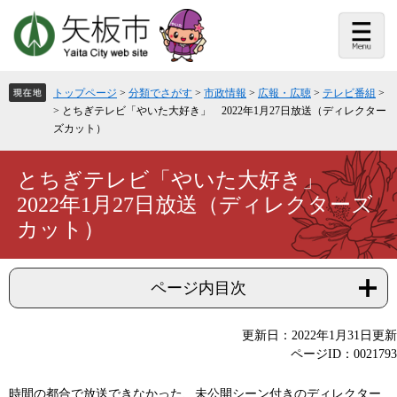
ペ
メ
ー
ニ
ジ
ュ
の
ー
先
を
頭
飛
トップページ
>
分類でさがす
>
市政情報
>
広報・広聴
>
テレビ番組
>
で
ば
>
とちぎテレビ「やいた大好き」 2022年1月27日放送（ディレクター
す。
し
ズカット）
て
本
文
本
とちぎテレビ「やいた大好き」
へ
文
2022年1月27日放送（ディレクターズ
カット）
ページ内目次
更新日：2022年1月31日更新
ページID：0021793
時間の都合で放送できなかった、未公開シーン付きのディレクター