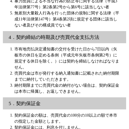
暴力団員による不当な行為の防止等に関する法律（平成3
年法律第77号）第2条第2号から第6号に該当しない者
無差別大量殺人行為を行った団体の規制に関する法律（平
成11年法律第147号）第4条第2項に規定する団体に該当し
ない者及びその構成員でない者
4．契約締結の時期及び売買代金支払方法
市有地売払決定通知書の交付を受けた日から7日以内（矢
板市の休日を定める条例（平成元年矢板市条例第2号）に
規定する休日を除く。）には契約を締結しなければなりま
せん。
売買代金は市が発行する納入通知書に記載された納付期限
までに納付していただきます。
納付期限までに売買代金の納付がない場合は、契約保証金
は本市に帰属し、お返しできません。
5．契約保証金
契約保証金の額は、売買代金の100分の10以上の額で本市
の指定した金額とします。
契約保証金には、利息を付しません。