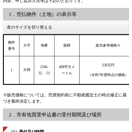
内容、申し込み方法等は下記のとおりです。
1．売払物件（土地）の表示等
表のサイズを切り替える
物件
大字
地番
面積
販売参考価格※
番号
328万円
408平方メ
2106-
片岡
1
ートル
32、-51
（令和7年度時点の価格）
※販売価格については、売買契約前に不動産鑑定士の時点修正に基
づき最終決定します。
2．市有地買受申込書の受付期間及び場所
（1）受付及び時間