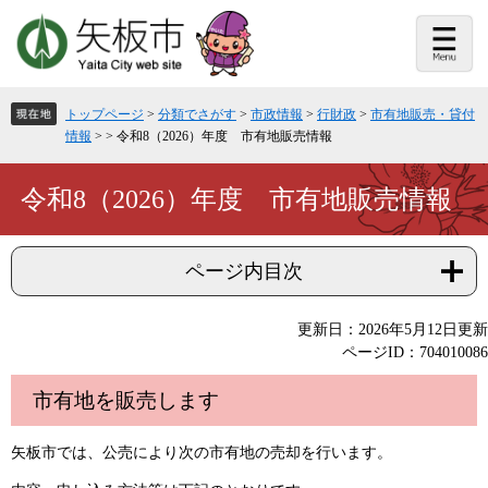
ペ
メ
ー
ニ
ジ
ュ
の
ー
先
を
頭
飛
トップページ
>
分類でさがす
>
市政情報
>
行財政
>
市有地販売・貸付
で
ば
情報
>
>
令和8（2026）年度 市有地販売情報
す。
し
て
本
本
令和8（2026）年度 市有地販売情報
文
文
へ
ページ内目次
更新日：2026年5月12日更新
ページID：704010086
市有地を販売します
矢板市では、公売により次の市有地の売却を行います。