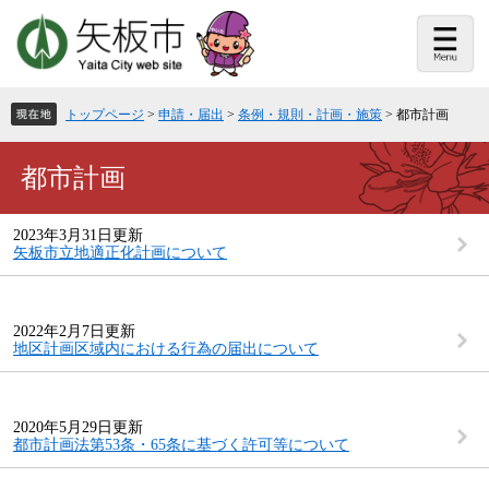
ペ
メ
ー
ニ
ジ
ュ
の
ー
先
を
頭
飛
トップページ
>
申請・届出
>
条例・規則・計画・施策
>
都市計画
で
ば
す。
し
て
本
都市計画
本
文
文
へ
2023年3月31日更新
矢板市立地適正化計画について
2022年2月7日更新
地区計画区域内における行為の届出について
2020年5月29日更新
都市計画法第53条・65条に基づく許可等について