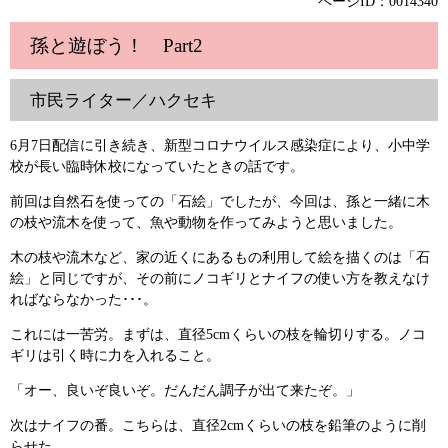
ページID：0014340
孫と遊ぼう！ Part2
市民ライター／ハクセキ
6月7日配信に引き続き、新型コロナウイルス感染症により、小中学
校が長い臨時休校になっていたときの話です。
前回は自然石を使っての「石絵」でしたが、今回は、孫と一緒に木
の枝や流木を使って、魚や動物を作ってみようと思いました。
木の枝や流木など、家の近くにあるもの利用して絵を描くのは「石
絵」と同じですが、その前にノコギリとナイフの使い方を教えなけ
ればならなかった･･･。
これには一苦労。まずは、直径5cmくらいの枝を輪切りする。ノコ
ギリは引く時に力を入れること。
「オー、良いぞ良いぞ。だんだん調子が出て来たぞ。」
次はナイフの番。こちらは、直径2cmくらいの枝を鉛筆のように削
らせた。