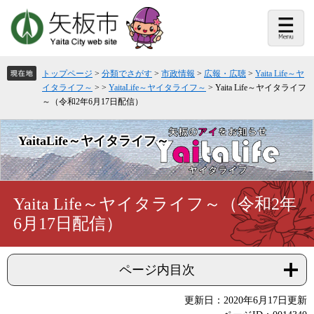
ペ
メ
ー
ニ
ジ
ュ
の
ー
先
を
頭
飛
トップページ
>
分類でさがす
>
市政情報
>
広報・広聴
>
Yaita Life～ヤ
で
ば
イタライフ～
>
>
YaitaLife～ヤイタライフ～
>
Yaita Life～ヤイタライフ
す。
し
～（令和2年6月17日配信）
て
本
文
YaitaLife～ヤイタライフ～
へ
本
Yaita Life～ヤイタライフ～（令和2年
文
6月17日配信）
ページ内目次
更新日：2020年6月17日更新