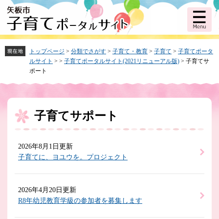
ペ
メ
ー
ニ
ジ
ュ
の
ー
先
を
頭
飛
トップページ
>
分類でさがす
>
子育て・教育
>
子育て
>
子育てポータ
で
ば
ルサイト
>
>
子育てポータルサイト(2021リニューアル版)
>
子育てサ
す。
し
ポート
て
本
文
へ
子育てサポート
本
文
2026年8月1日更新
子育てに、ヨユウを。プロジェクト
2026年4月20日更新
R8年幼児教育学級の参加者を募集します