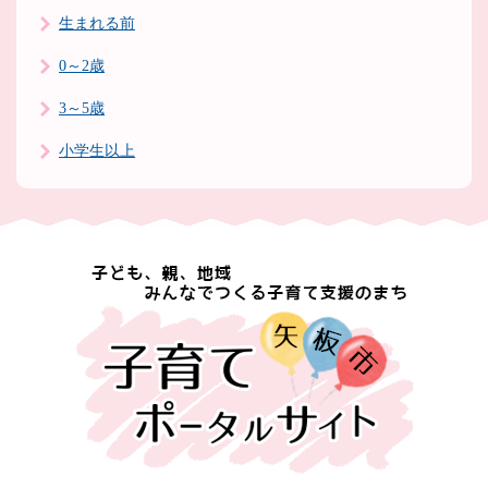
生まれる前
0～2歳
3～5歳
小学生以上