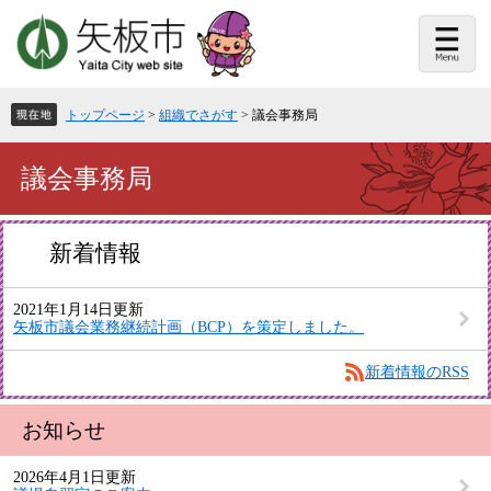
ペ
メ
ー
ニ
ジ
ュ
の
ー
先
を
頭
飛
トップページ
>
組織でさがす
>
議会事務局
で
ば
す。
し
て
本
議会事務局
本
文
文
へ
新着情報
2021年1月14日更新
矢板市議会業務継続計画（BCP）を策定しました。
新着情報のRSS
お知らせ
2026年4月1日更新