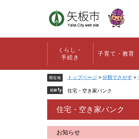
ペ
メ
ー
ニ
ジ
ュ
の
ー
先
を
頭
飛
で
ば
す。
し
くらし・
子育て・教育
て
手続き
本
文
へ
トップページ
>
分類でさがす
>
住宅・空き家バンク
本
住宅・空き家バンク
文
お知らせ