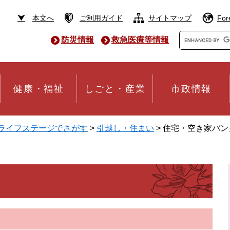
本文へ
ご利用ガイド
サイトマップ
For
Google
防災情報
救急医療等情報
カ
ス
タ
ム
検
健康・福祉
しごと・産業
市政情報
索
ライフステージでさがす
>
引越し・住まい
>
住宅・空き家バン