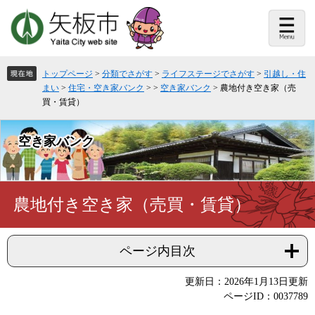
ペ
メ
ー
ニ
ジ
ュ
の
ー
先
を
頭
飛
トップページ
>
分類でさがす
>
ライフステージでさがす
>
引越し・住
で
ば
まい
>
住宅・空き家バンク
>
>
空き家バンク
>
農地付き空き家（売
す。
し
買・賃貸）
て
本
文
空き家バンク
へ
本
農地付き空き家（売買・賃貸）
文
ページ内目次
更新日：2026年1月13日更新
ページID：0037789