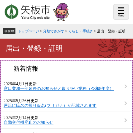
ペ
メ
ー
ニ
ジ
ュ
の
ー
先
を
頭
飛
トップページ
>
分類でさがす
>
くらし・手続き
>
届出・登録・証明
で
ば
す。
し
て
本
届出・登録・証明
本
文
文
へ
新着情報
2026年4月1日更新
窓口業務一部延長のお知らせと取り扱い業務（令和8年度）
2025年5月26日更新
戸籍に氏名の振り仮名(フリガナ）が記載されます
2025年2月14日更新
自動交付機廃止のお知らせ