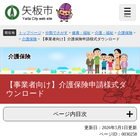
ペ
メ
ー
ニ
ジ
ュ
の
ー
先
を
頭
飛
トップページ
>
分類でさがす
>
健康・福祉
>
介護・福祉
>
介護保険
>
で
ば
>
介護保険
>
【事業者向け】介護保険申請様式ダウンロード
す。
し
て
本
介護保険
文
へ
本
【事業者向け】介護保険申請様式ダ
文
ウンロード
ページ内目次
更新日：2026年5月1日更新
ページID：0030258