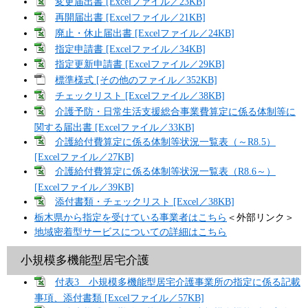
変更届出書 [Excelファイル／23KB]
再開届出書 [Excelファイル／21KB]
廃止・休止届出書 [Excelファイル／24KB]
指定申請書 [Excelファイル／34KB]
指定更新申請書 [Excelファイル／29KB]
標準様式 [その他のファイル／352KB]
チェックリスト [Excelファイル／38KB]
介護予防・日常生活支援総合事業費算定に係る体制等に
関する届出書 [Excelファイル／33KB]
介護給付費算定に係る体制等状況一覧表（～R8.5）
[Excelファイル／27KB]
介護給付費算定に係る体制等状況一覧表（R8.6～）
[Excelファイル／39KB]
添付書類・チェックリスト [Excel／38KB]
栃木県から指定を受けている事業者はこちら
＜外部リンク＞
地域密着型サービスについての詳細はこちら
小規模多機能型居宅介護
付表3 小規模多機能型居宅介護事業所の指定に係る記載
事項、添付書類 [Excelファイル／57KB]