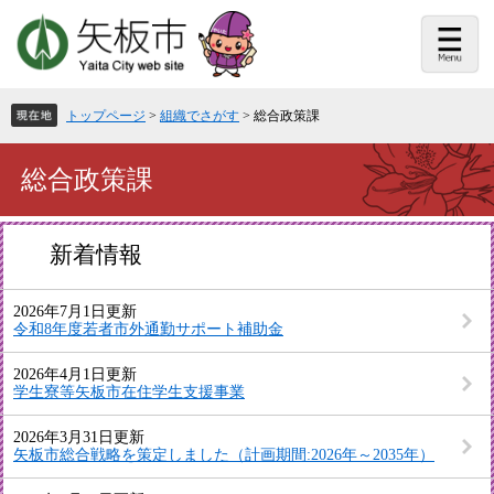
ペ
メ
ー
ニ
ジ
ュ
の
ー
先
を
頭
飛
トップページ
>
組織でさがす
>
総合政策課
で
ば
す。
し
て
本
総合政策課
本
文
文
へ
新着情報
2026年7月1日更新
令和8年度若者市外通勤サポート補助金
2026年4月1日更新
学生寮等矢板市在住学生支援事業
2026年3月31日更新
矢板市総合戦略を策定しました（計画期間:2026年～2035年）